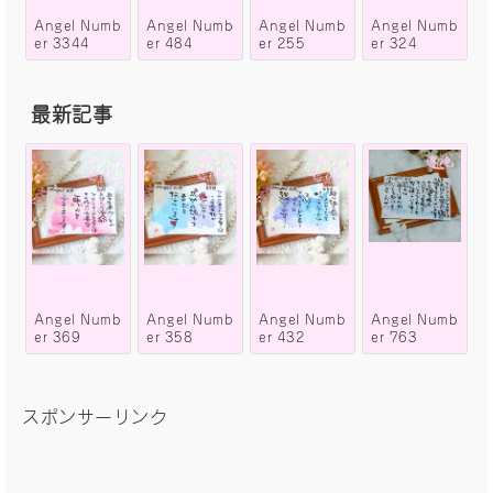
Angel Numb
Angel Numb
Angel Numb
Angel Numb
er 3344
er 484
er 255
er 324
最新記事
Angel Numb
Angel Numb
Angel Numb
Angel Numb
er 369
er 358
er 432
er 763
スポンサーリンク