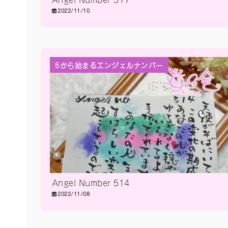
2022/11/10
5から始まるエンジェルナンバー
Angel Number 514
2022/11/08