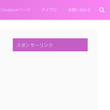
Facebookページ
アメブロ
お問い合わせ
スポンサーリンク