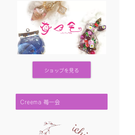
ショップを見る
Creema 苺一会