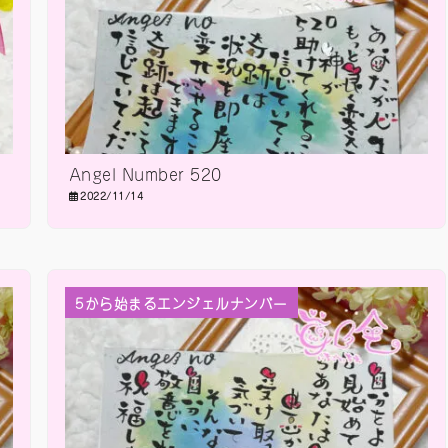
Angel Number 520
2022/11/14
5から始まるエンジェルナンバー