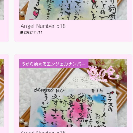
Angel Number 518
2022/11/11
5から始まるエンジェルナンバー
Angel Number 516