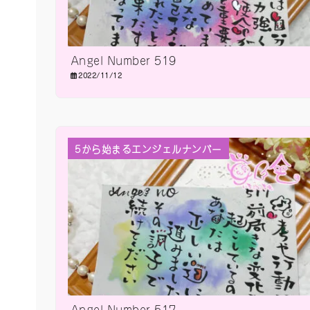
Angel Number 519
2022/11/12
5から始まるエンジェルナンバー
Angel Number 517