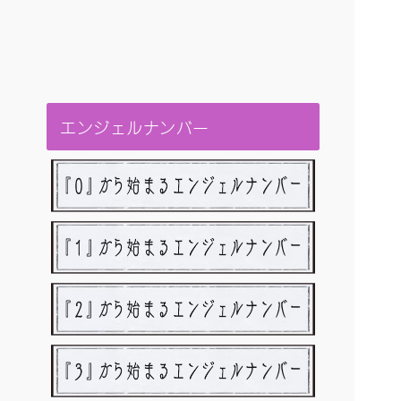
エンジェルナンバー