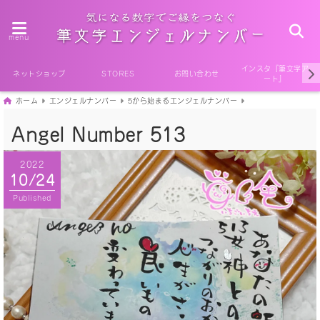
menu
インスタ『筆文字ア
ネットショップ
STORES
お問い合わせ
ート』
ホーム
エンジェルナンバー
5から始まるエンジェルナンバー
Angel Number 513
2022
10/24
Published