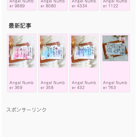
Angel Numb
Angel Numb
Angel Numb
Angel Numb
er 9889
er 8080
er 4334
er 1122
最新記事
Angel Numb
Angel Numb
Angel Numb
Angel Numb
er 369
er 358
er 432
er 763
スポンサーリンク