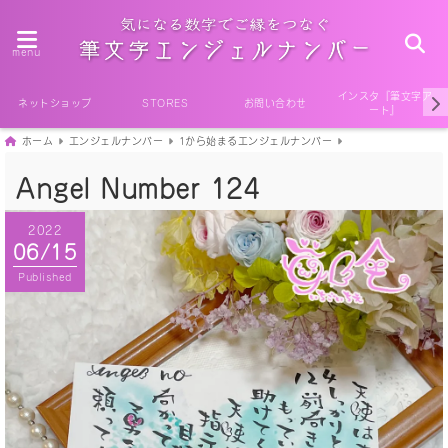
menu
インスタ『筆文字ア
ネットショップ
STORES
お問い合わせ
ート』
ホーム
エンジェルナンバー
1から始まるエンジェルナンバー
Angel Number 124
2022
06/15
Published