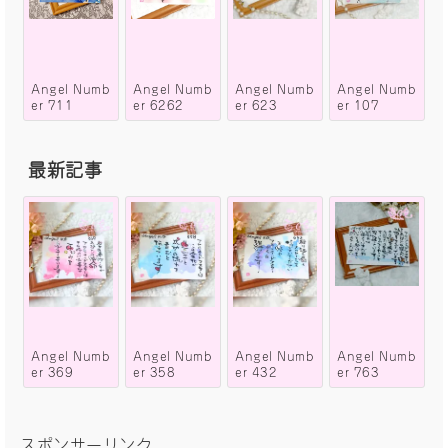
Angel Numb
Angel Numb
Angel Numb
Angel Numb
er 711
er 6262
er 623
er 107
最新記事
Angel Numb
Angel Numb
Angel Numb
Angel Numb
er 369
er 358
er 432
er 763
スポンサーリンク