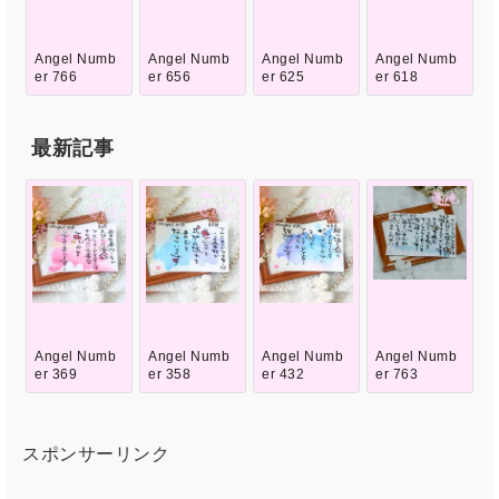
Angel Numb
Angel Numb
Angel Numb
Angel Numb
er 766
er 656
er 625
er 618
最新記事
Angel Numb
Angel Numb
Angel Numb
Angel Numb
er 369
er 358
er 432
er 763
スポンサーリンク