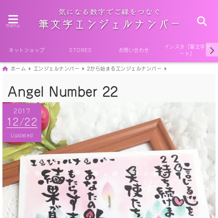
menu
インスタ『筆文字ア
ネットショップ
STORES
お問い合わせ
ート』
ホーム
エンジェルナンバー
2から始まるエンジェルナンバー
Angel Number 22
2017
2017
12/22
12/22
Published
Updated