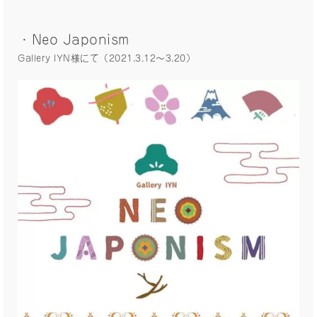
・Neo Japonism
Gallery IYN様にて（2021.3.12〜3.20）