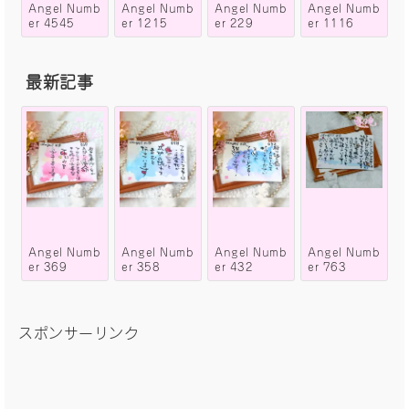
Angel Numb
Angel Numb
Angel Numb
Angel Numb
er 4545
er 1215
er 229
er 1116
最新記事
Angel Numb
Angel Numb
Angel Numb
Angel Numb
er 369
er 358
er 432
er 763
スポンサーリンク