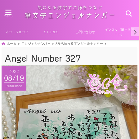
menu
インスタ『筆文字ア
ネットショップ
STORES
お問い合わせ
ート』
ホーム
エンジェルナンバー
3から始まるエンジェルナンバー
Angel Number 327
2022
08/19
Published