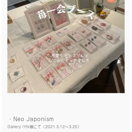
・Neo Japonism
Gallery IYN様にて（2021.3.12〜3.20）