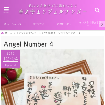
menu
インスタ『筆文字ア
ネットショップ
STORES
お問い合わせ
ート』
ホーム
エンジェルナンバー
4から始まるエンジェルナンバー
Angel Number 4
2017
2017
12/04
12/04
Published
Updated