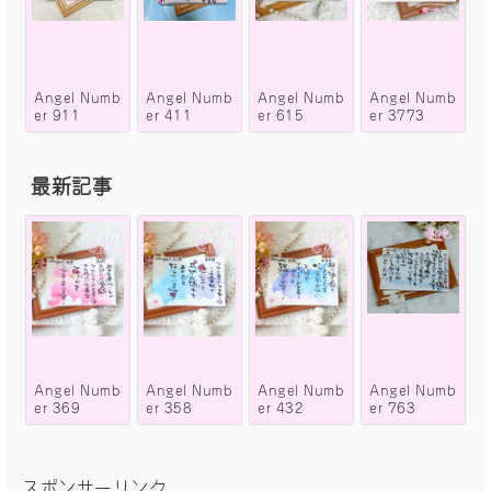
Angel Numb
Angel Numb
Angel Numb
Angel Numb
er 911
er 411
er 615
er 3773
最新記事
Angel Numb
Angel Numb
Angel Numb
Angel Numb
er 369
er 358
er 432
er 763
スポンサーリンク