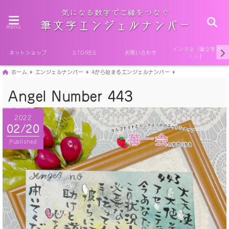
menu
インスタ『筆文字ア
ネットショップ
STORES
お問い合わせ
ート』
ホーム
エンジェルナンバー
4から始まるエンジェルナンバー
Angel Number 443
2022
02/20
Published