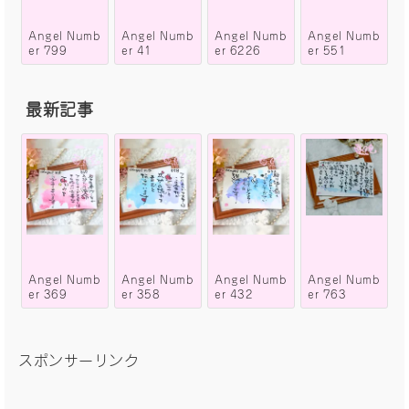
Angel Numb
Angel Numb
Angel Numb
Angel Numb
er 799
er 41
er 6226
er 551
最新記事
Angel Numb
Angel Numb
Angel Numb
Angel Numb
er 369
er 358
er 432
er 763
スポンサーリンク