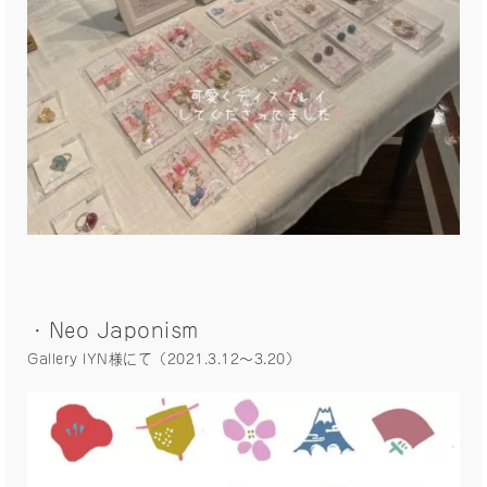
・Neo Japonism
Gallery IYN様にて（2021.3.12〜3.20）