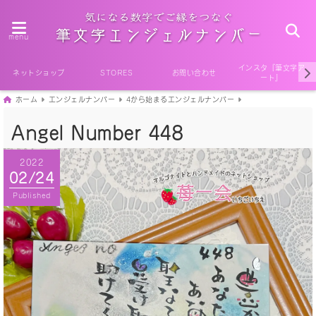
menu
インスタ『筆文字ア
ネットショップ
STORES
お問い合わせ
ート』
ホーム
エンジェルナンバー
4から始まるエンジェルナンバー
Angel Number 448
2022
02/24
Published