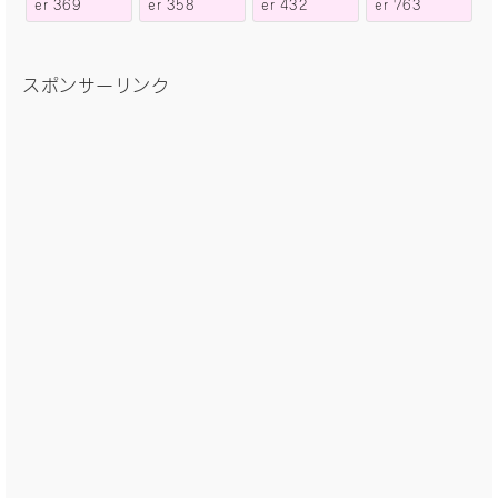
er 369
er 358
er 432
er 763
スポンサーリンク