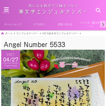
menu
インスタ『筆文字ア
ネットショップ
STORES
お問い合わせ
ート』
ホーム
エンジェルナンバー
5から始まるエンジェルナンバー
Angel Number 5533
2021
04/27
Published