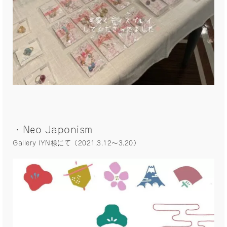
・Neo Japonism
Gallery IYN様にて（2021.3.12〜3.20）