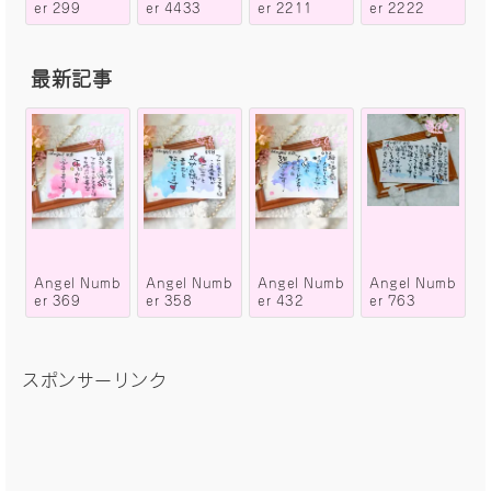
er 299
er 4433
er 2211
er 2222
最新記事
Angel Numb
Angel Numb
Angel Numb
Angel Numb
er 369
er 358
er 432
er 763
スポンサーリンク