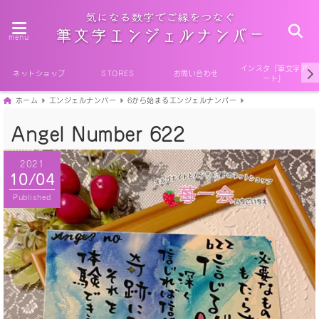
menu
インスタ『筆文字ア
ネットショップ
STORES
お問い合わせ
ート』
ホーム
エンジェルナンバー
6から始まるエンジェルナンバー
Angel Number 622
2021
10/04
Published