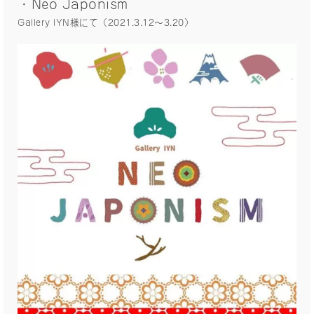
・Neo Japonism
Gallery IYN様にて（2021.3.12〜3.20）