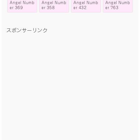
Angel Numb
Angel Numb
Angel Numb
Angel Numb
er 369
er 358
er 432
er 763
スポンサーリンク