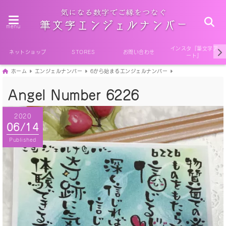
menu
インスタ『筆文字ア
ネットショップ
STORES
お問い合わせ
ート』
ホーム
エンジェルナンバー
6から始まるエンジェルナンバー
Angel Number 6226
2020
06/14
Published