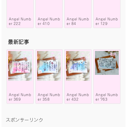
Angel Numb
Angel Numb
Angel Numb
Angel Numb
er 222
er 410
er 84
er 129
最新記事
Angel Numb
Angel Numb
Angel Numb
Angel Numb
er 369
er 358
er 432
er 763
スポンサーリンク