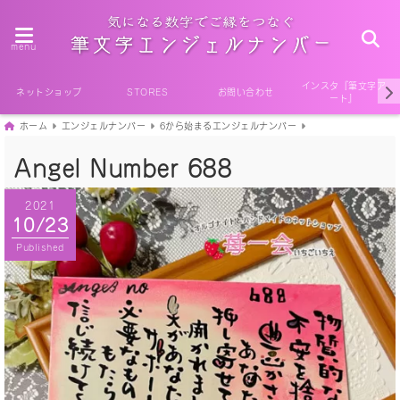
menu
インスタ『筆文字ア
ネットショップ
STORES
お問い合わせ
ート』
ホーム
エンジェルナンバー
6から始まるエンジェルナンバー
Angel Number 688
2021
10/23
Published