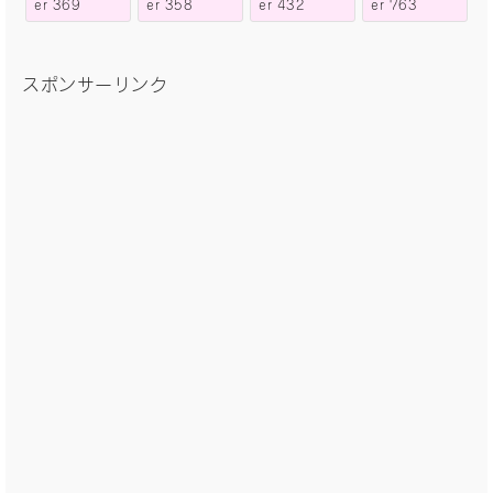
er 369
er 358
er 432
er 763
スポンサーリンク