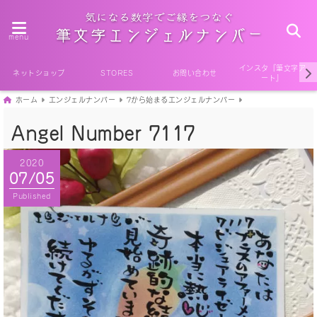
menu
インスタ『筆文字ア
ネットショップ
STORES
お問い合わせ
ート』
ホーム
エンジェルナンバー
7から始まるエンジェルナンバー
Angel Number 7117
2020
07/05
Published