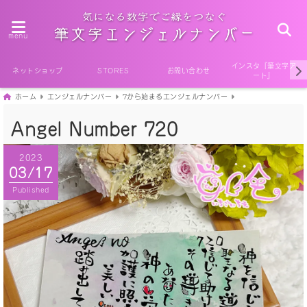
menu
インスタ『筆文字ア
ネットショップ
STORES
お問い合わせ
ート』
ホーム
エンジェルナンバー
7から始まるエンジェルナンバー
Angel Number 720
2023
03/17
Published