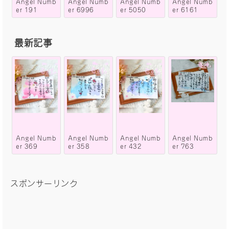
Angel Numb
Angel Numb
Angel Numb
Angel Numb
er 191
er 6996
er 5050
er 6161
最新記事
Angel Numb
Angel Numb
Angel Numb
Angel Numb
er 369
er 358
er 432
er 763
スポンサーリンク