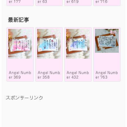
er 177
er 63
er 619
er 716
最新記事
Angel Numb
Angel Numb
Angel Numb
Angel Numb
er 369
er 358
er 432
er 763
スポンサーリンク