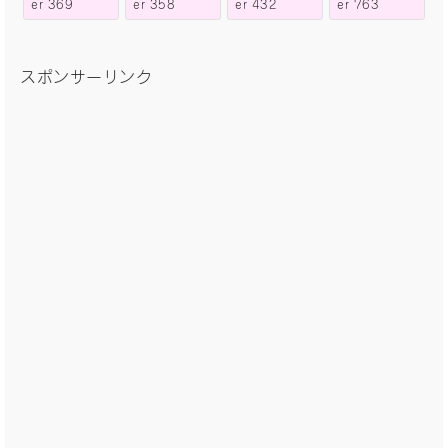
er 369
er 358
er 432
er 763
スポンサーリンク