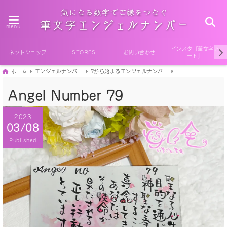
menu
インスタ『筆文字ア
ネットショップ
STORES
お問い合わせ
ート』
ホーム
エンジェルナンバー
7から始まるエンジェルナンバー
Angel Number 79
2023
03/08
Published