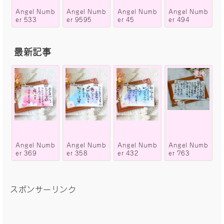
Angel Numb
Angel Numb
Angel Numb
Angel Numb
er 533
er 9595
er 45
er 494
最新記事
Angel Numb
Angel Numb
Angel Numb
Angel Numb
er 369
er 358
er 432
er 763
スポンサーリンク