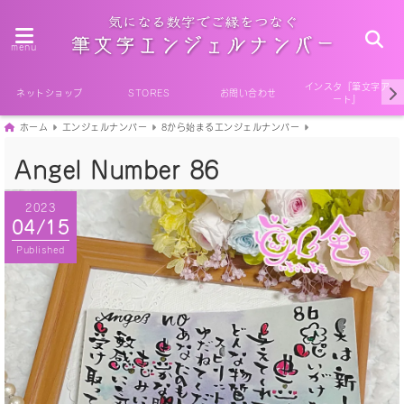
menu
インスタ『筆文字ア
ネットショップ
STORES
お問い合わせ
ート』
ホーム
エンジェルナンバー
8から始まるエンジェルナンバー
Angel Number 86
2023
04/15
Published