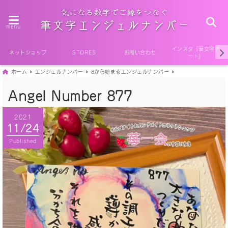
menu
インスタ『筆文字ア
ネットショップ
STORES
お問い合わせ
ート』
ホーム
エンジェルナンバー
8から始まるエンジェルナンバー
Angel Number 877
2021
11/24
Published