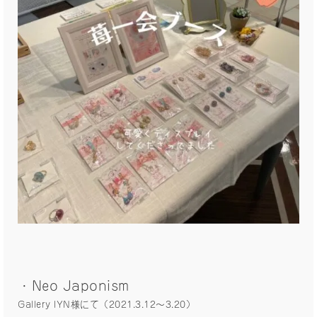
・Neo Japonism
Gallery IYN様にて（2021.3.12〜3.20）