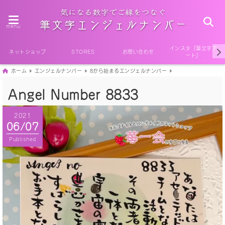
menu
インスタ『筆文字ア
ネットショップ
STORES
お問い合わせ
ート』
ホーム
エンジェルナンバー
8から始まるエンジェルナンバー
Angel Number 8833
2021
06/07
Published