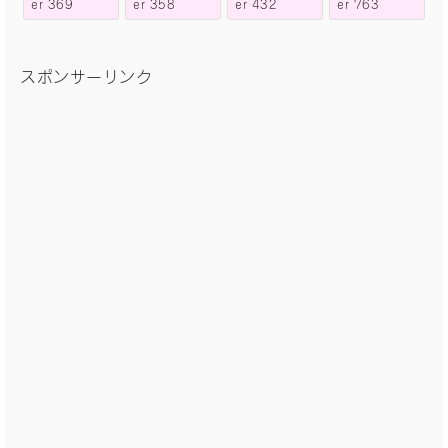
er 369
er 358
er 432
er 763
スポンサーリンク