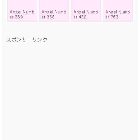
Angel Numb
Angel Numb
Angel Numb
Angel Numb
er 369
er 358
er 432
er 763
スポンサーリンク