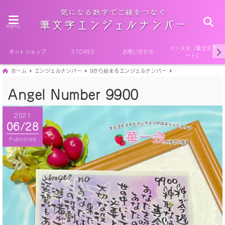
menu
インスタ『筆文字ア
ネットショップ
STORES
お問い合わせ
ート』
ホーム
エンジェルナンバー
9から始まるエンジェルナンバー
Angel Number 9900
2021
06/28
Published