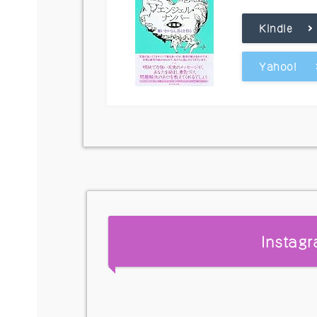
Kindle
Yahoo!
Insta