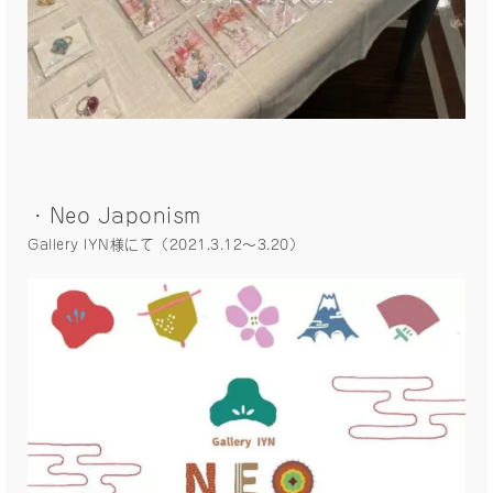
・Neo Japonism
Gallery IYN様にて（2021.3.12〜3.20）