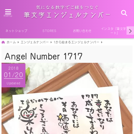
menu
インスタ『筆文字ア
ネットショップ
STORES
お問い合わせ
ート』
ホーム
エンジェルナンバー
1から始まるエンジェルナンバー
Angel Number 1717
2018
2018
01/20
01/20
Published
Updated