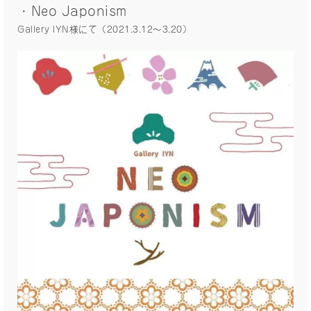
・Neo Japonism
Gallery IYN様にて（2021.3.12〜3.20）