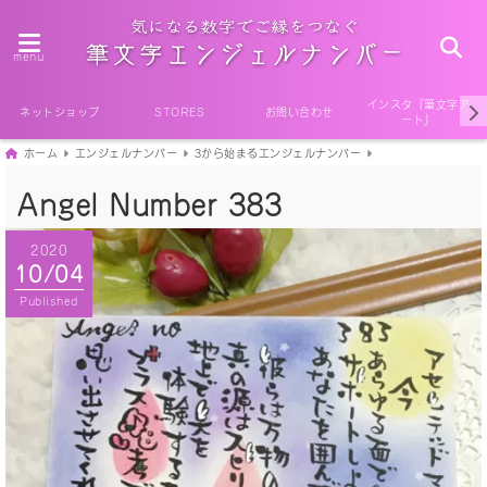
menu
インスタ『筆文字ア
ネットショップ
STORES
お問い合わせ
ート』
ホーム
エンジェルナンバー
3から始まるエンジェルナンバー
Angel Number 383
2020
10/04
Published