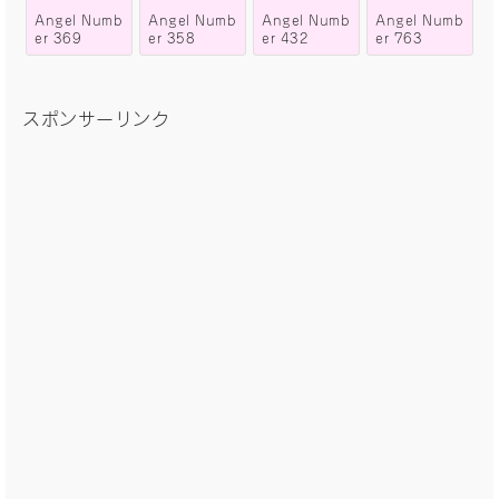
Angel Numb
Angel Numb
Angel Numb
Angel Numb
er 369
er 358
er 432
er 763
スポンサーリンク