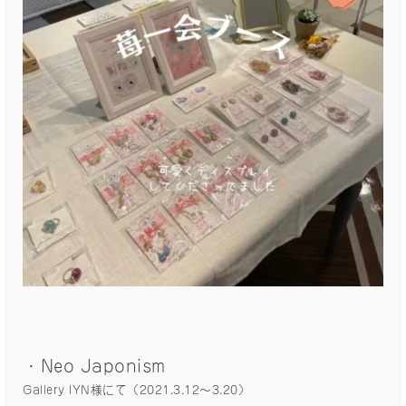
・Neo Japonism
Gallery IYN様にて（2021.3.12〜3.20）