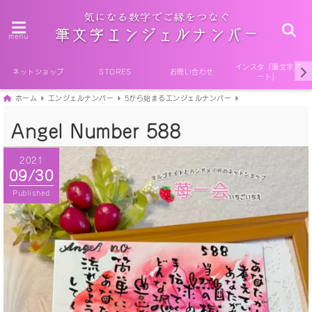
menu
インスタ『筆文字ア
ネットショップ
STORES
お問い合わせ
ート』
ホーム
エンジェルナンバー
5から始まるエンジェルナンバー
Angel Number 588
2021
09/30
Published