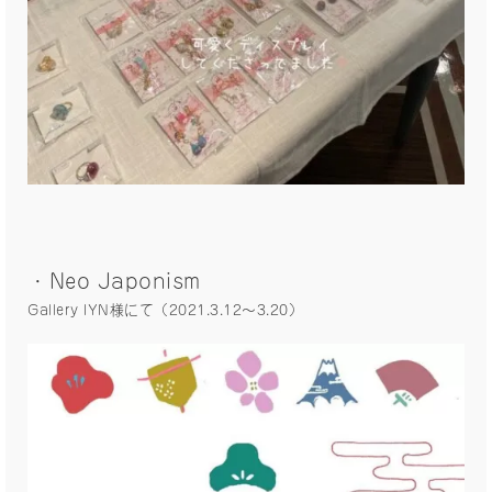
・Neo Japonism
Gallery IYN様にて（2021.3.12〜3.20）