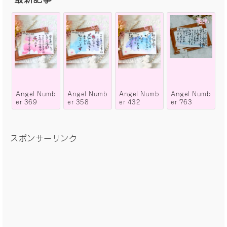
Angel Numb
Angel Numb
Angel Numb
Angel Numb
er 369
er 358
er 432
er 763
スポンサーリンク