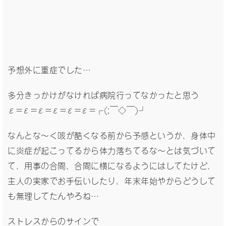
予想外に重症でした…
多分きっかけがなければ病院行ってなかったと思う
ε=ε=ε=ε=ε=ε=┌(;￣◇￣)┘
なんとな～く咳が酷くなる前から予感というか、身体中
に炎症が起こってるから体力落ちてるな～とは気づいて
て、用事の合間、合間に横になるようにはしてたけど、
主人の実家でお手伝いしたり、年末年始やからどうして
も無理してたんやろね…
ストレスからのサインで