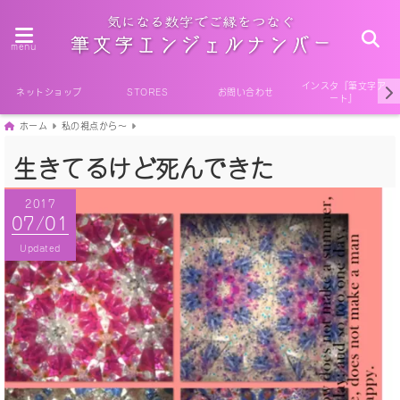
menu
インスタ『筆文字ア
ネットショップ
STORES
お問い合わせ
ート』
ホーム
私の視点から〜
生きてるけど死んできた
2017
2017
07/01
07/01
Published
Updated