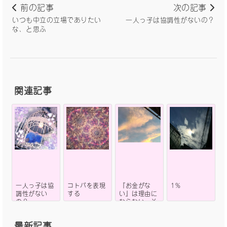
前の記事
次の記事
いつも中立の立場でありたい
一人っ子は協調性がないの？
な、と思ふ
関連記事
一人っ子は協
コトバを表現
『お金がな
1%
調性がない
する
い』は理由に
の？
ならない〜そ
れほんまにし
たいことな
最新記事
ん？〜