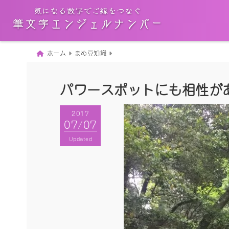
ホーム
まめ豆知識
パワースポットにも相性があ
2017
2017
07/07
07/07
Published
Updated