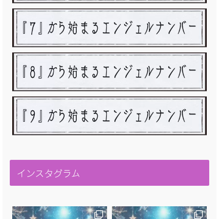
インスタグラム