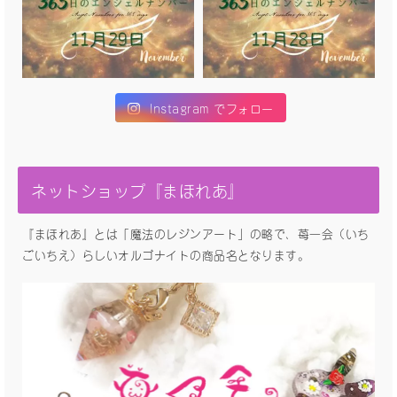
Instagram でフォロー
ネットショップ『まほれあ』
『まほれあ』とは「魔法のレジンアート」の略で、苺一会（いち
ごいちえ）らしいオルゴナイトの商品名となります。