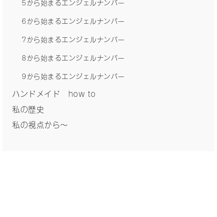
5から始まるエンジェルナンバー
6から始まるエンジェルナンバー
7から始まるエンジェルナンバー
8から始まるエンジェルナンバー
9から始まるエンジェルナンバー
ハンドメイド how to
私の歴史
私の視点から〜