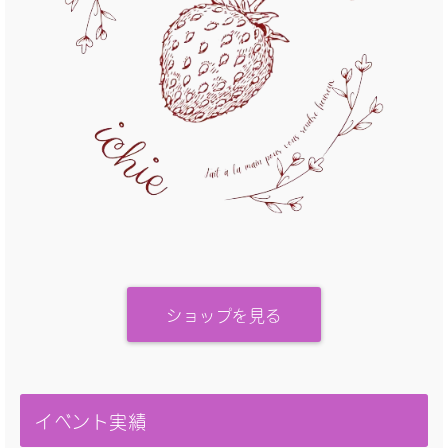
ショップを見る
イベント実績